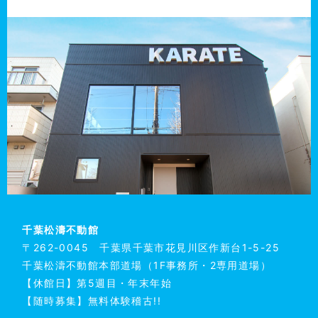
千葉松濤不動館
〒262-0045 千葉県千葉市花見川区作新台1-5-25
千葉松濤不動館本部道場（1F事務所・2専用道場）
【休館日】第5週目・年末年始
【随時募集】無料体験稽古!!