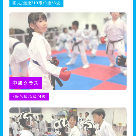
園児/無級/10級/9級/8級
中級クラス
7級/6級/5級/4級