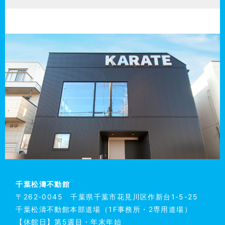
千葉松濤不動館
〒262-0045 千葉県千葉市花見川区作新台1-5-25
千葉松濤不動館本部道場（1F事務所・2専用道場）
【休館日】第5週目・年末年始