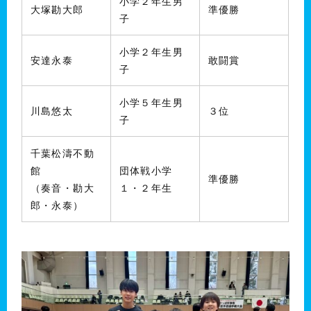
小学２年生男
大塚勘大郎
準優勝
子
小学２年生男
安達永泰
敢闘賞
子
小学５年生男
川島悠太
３位
子
千葉松濤不動
館
団体戦小学
準優勝
（奏音・勘大
１・２年生
郎・永泰）